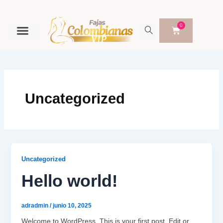
Ir
al
contenido
0
Cart
FAJAS COLOMBIANAS
CATÁLOGO DE FAJAS
FAJAS AL POR MAYOR
Uncategorized
Uncategorized
Hello world!
adradmin
/
junio 10, 2025
Welcome to WordPress. This is your first post. Edit or