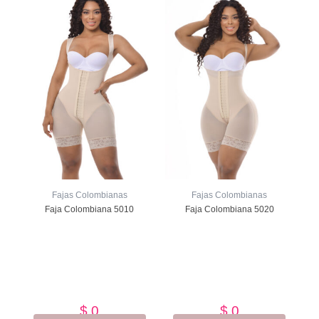
Fajas Colombianas
Fajas Colombianas
Faja Colombiana 5010
Faja Colombiana 5020
Valorado
Valorado
con
con
de
de
5
5
$
0
$
0