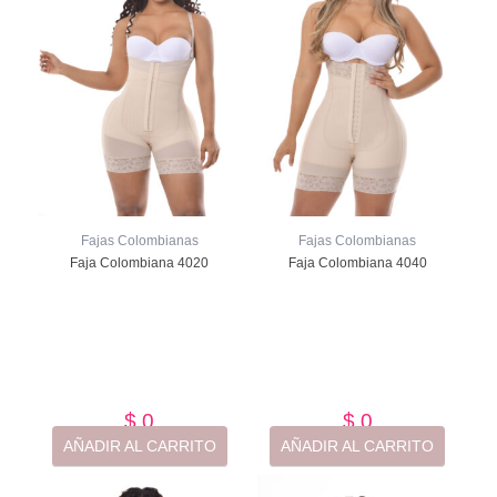
Fajas Colombianas
Fajas Colombianas
Faja Colombiana 4020
Faja Colombiana 4040
Valorado
Valorado
con
con
de
de
5
5
$
0
$
0
AÑADIR AL CARRITO
AÑADIR AL CARRITO