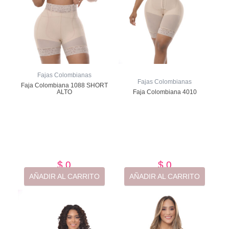
Fajas Colombianas
Fajas Colombianas
Faja Colombiana 1088 SHORT
ALTO
Faja Colombiana 4010
Valorado
Valorado
con
con
de
de
5
5
$
0
$
0
AÑADIR AL CARRITO
AÑADIR AL CARRITO