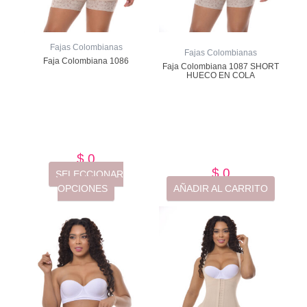
la
página
de
Fajas Colombianas
producto
Fajas Colombianas
Faja Colombiana 1086
Faja Colombiana 1087 SHORT
HUECO EN COLA
Valorado
con
Valorado
con
de
5
de
5
$
0
$
0
SELECCIONAR
OPCIONES
AÑADIR AL CARRITO