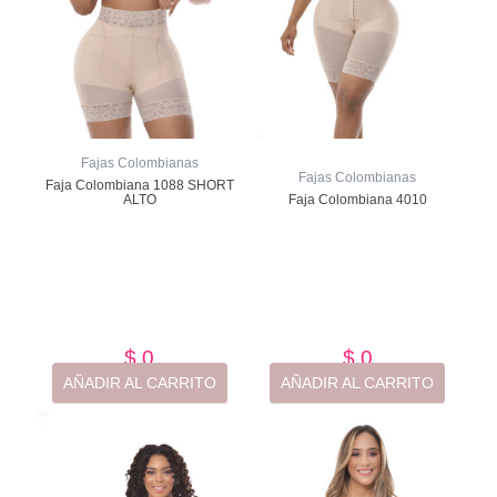
Fajas Colombianas
Fajas Colombianas
Faja Colombiana 1088 SHORT
ALTO
Faja Colombiana 4010
Valorado
Valorado
con
con
de
de
5
5
$
0
$
0
AÑADIR AL CARRITO
AÑADIR AL CARRITO