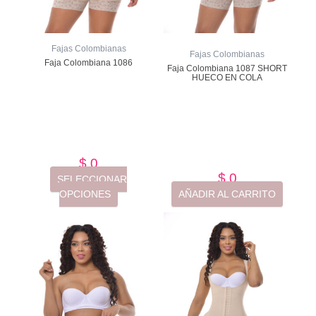
la
página
de
Fajas Colombianas
producto
Fajas Colombianas
Faja Colombiana 1086
Faja Colombiana 1087 SHORT
HUECO EN COLA
Valorado
con
Valorado
con
de
5
de
5
$
0
$
0
SELECCIONAR
OPCIONES
AÑADIR AL CARRITO