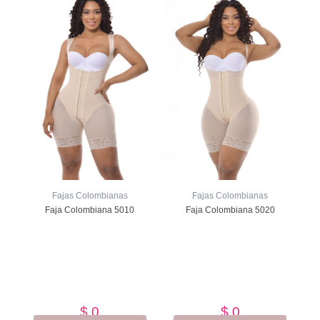
Fajas Colombianas
Fajas Colombianas
Faja Colombiana 5010
Faja Colombiana 5020
Valorado
Valorado
con
con
de
de
5
5
$
0
$
0