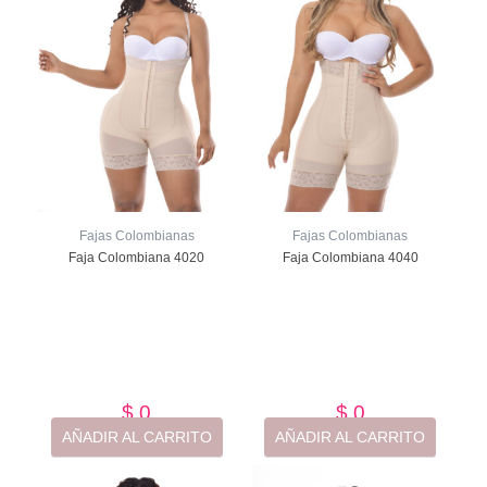
Fajas Colombianas
Fajas Colombianas
Faja Colombiana 4020
Faja Colombiana 4040
Valorado
Valorado
con
con
de
de
5
5
$
0
$
0
AÑADIR AL CARRITO
AÑADIR AL CARRITO